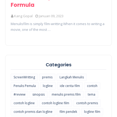
Formula
Kang Gopal
Januari 09, 2023
Menulisfilm is simply film-writting When it comes to writing a
movie, one of the most …
Categories
ScreenWritting
premis
Langkah Menulis
Penulis Pemula
logline
ide cerita film
contoh
#review
sinopsis
menulis premis film
tema
contoh logline
contoh logline film
contoh premis
contoh premis dan logline
film pendek
logline film