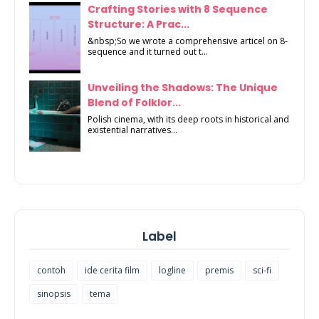
Crafting Stories with 8 Sequence
Structure: A Prac...
&nbsp;So we wrote a comprehensive articel on 8-
sequence and it turned out t...
Unveiling the Shadows: The Unique
Blend of Folklor...
Polish cinema, with its deep roots in historical and
existential narratives...
Label
contoh
ide cerita film
logline
premis
sci-fi
sinopsis
tema