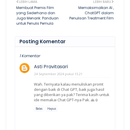
LEBIH LAMA
LEBIH BARU
Membuat Premis Film
Memaksimalkan AI ,
yang Sederhana dan
ChatGPT dalam
Juga Menarik: Panduan
Penulisan Treatment Film
untuk Penulis Pemula
Posting Komentar
1 Komentar
Asti Pravitasari
24 September 2024 pukul 15.21
Wah. Ternyata kalau menuliskan promt
dengan baik di Chat GPT, baik juga hasil
yang diberikan ya pak? Terima kasih untuk
ide memakai Chat GPT-nya Pak. 🙏☺️
Balas
Hapus