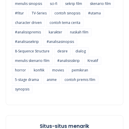
menulis sinopsis
sci-fi
sekrip film
skenario film
#fitur
TV-Series
contoh sinopsis
#utama
character driven
contoh tema cerita
#analisispremis
karakter
naskah film
#analisasekrip
#analisasinopsis
8-Sequence Structure
desire
dialog
menulis skenario film
#analisisskrip
Kreatif
horror
konflik
movies
pemikiran
5-stage drama
anime
contoh premis film
synopsis
Situs-situs menarik