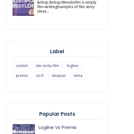
&nbsp;&nbsp;Menulisfilm is simply
film-writtingExamples of film story
ideas...
Label
contoh
ide cerita film
logline
premis
sci-fi
sinopsis
tema
Popular Posts
Logline Vs Premis