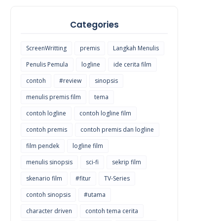
Categories
ScreenWritting
premis
Langkah Menulis
Penulis Pemula
logline
ide cerita film
contoh
#review
sinopsis
menulis premis film
tema
contoh logline
contoh logline film
contoh premis
contoh premis dan logline
film pendek
logline film
menulis sinopsis
sci-fi
sekrip film
skenario film
#fitur
TV-Series
contoh sinopsis
#utama
character driven
contoh tema cerita