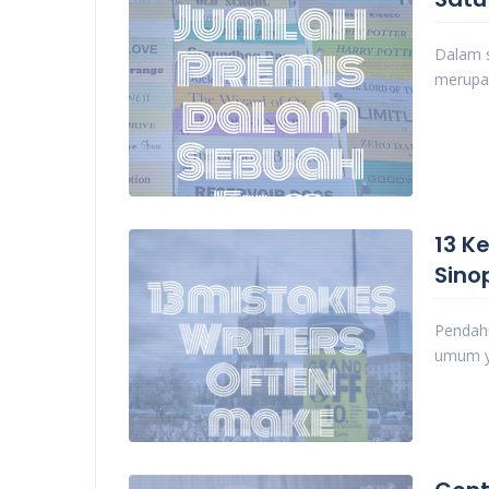
Dalam s
merupa
13 K
Sino
Pendahu
umum y