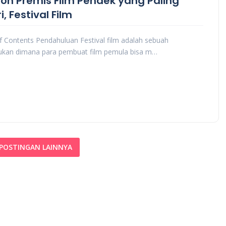
oh Premis Film Pendek yang Paling
i, Festival Film
f Contents Pendahuluan Festival film adalah sebuah
ukan dimana para pembuat film pemula bisa m…
POSTINGAN LAINNYA