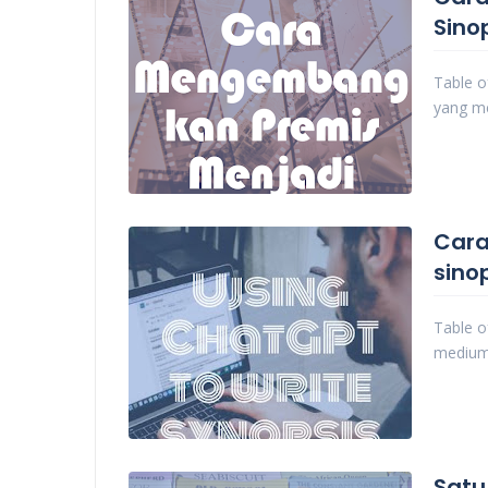
Sino
Table o
yang m
Cara
sino
Table o
medium
Satu