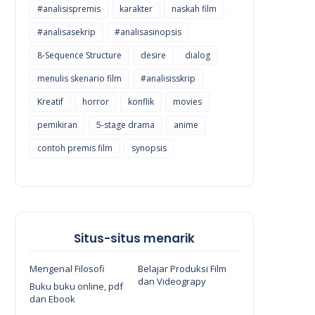
#analisispremis
karakter
naskah film
#analisasekrip
#analisasinopsis
8-Sequence Structure
desire
dialog
menulis skenario film
#analisisskrip
Kreatif
horror
konflik
movies
pemikiran
5-stage drama
anime
contoh premis film
synopsis
Situs-situs menarik
Mengenal Filosofi
Belajar Produksi Film
dan Videograpy
Buku buku online, pdf
dan Ebook