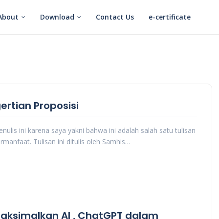
About
Download
Contact Us
e-certificate
ertian Proposisi
nulis ini karena saya yakni bahwa ini adalah salah satu tulisan
rmanfaat. Tulisan ini ditulis oleh Samhis…
ksimalkan AI , ChatGPT dalam