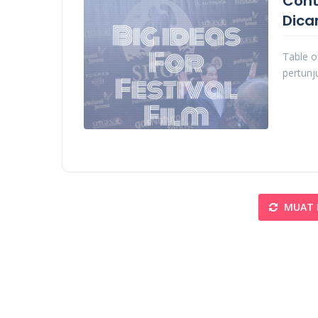
Cont
Dicar
Table o
pertunj
MUAT 