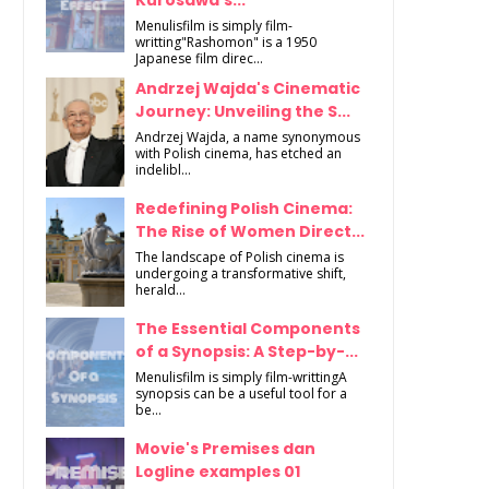
Kurosawa's...
Menulisfilm is simply film-
writting"Rashomon" is a 1950
Japanese film direc...
Andrzej Wajda's Cinematic
Journey: Unveiling the S...
Andrzej Wajda, a name synonymous
with Polish cinema, has etched an
indelibl...
Redefining Polish Cinema:
The Rise of Women Direct...
The landscape of Polish cinema is
undergoing a transformative shift,
herald...
The Essential Components
of a Synopsis: A Step-by-...
Menulisfilm is simply film-writtingA
synopsis can be a useful tool for a
be...
Movie's Premises dan
Logline examples 01