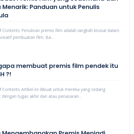
 Menarik: Panduan untuk Penulis
ula
f Contents Penulisan premis film adalah langkah krusial dalam
kreatif pembuatan film. Ba…
apa membuat premis film pendek itu
H ?!
f Contents Artikel ini dibuat untuk mereka yang sedang
t dengan tugas akhir dan atau penasaran…
 Mengembangkan Premis Menjadi