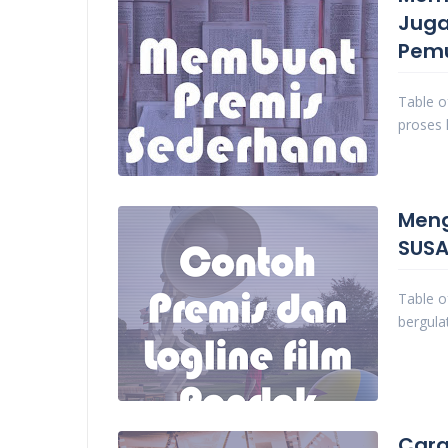
Juga
Pem
Table o
proses 
Meng
SUSA
Table o
bergula
Cara