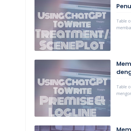
Penu
Table o
membah
Memp
den
Table o
mengon
Memb