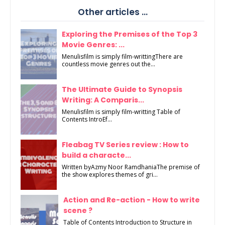
Other articles ...
Exploring the Premises of the Top 3
Movie Genres: ...
Menulisfilm is simply film-writtingThere are
countless movie genres out the...
The Ultimate Guide to Synopsis
Writing: A Comparis...
Menulisfilm is simply film-writting Table of
Contents IntroEf...
Fleabag TV Series review : How to
build a characte...
Written byAzmy Noor RamdhaniaThe premise of
the show explores themes of gri...
Action and Re-action - How to write
scene ?
Table of Contents Introduction to Structure in