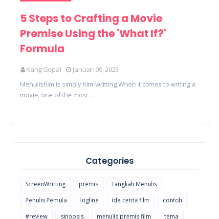
5 Steps to Crafting a Movie
Premise Using the 'What If?'
Formula
Kang Gopal
Januari 09, 2023
Menulisfilm is simply film-writting When it comes to writing a
movie, one of the most …
Categories
ScreenWritting
premis
Langkah Menulis
Penulis Pemula
logline
ide cerita film
contoh
#review
sinopsis
menulis premis film
tema