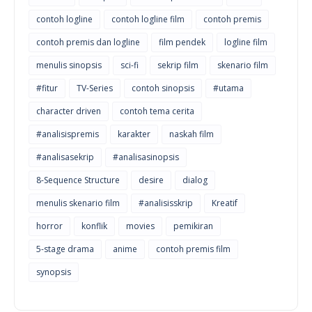
contoh logline
contoh logline film
contoh premis
contoh premis dan logline
film pendek
logline film
menulis sinopsis
sci-fi
sekrip film
skenario film
#fitur
TV-Series
contoh sinopsis
#utama
character driven
contoh tema cerita
#analisispremis
karakter
naskah film
#analisasekrip
#analisasinopsis
8-Sequence Structure
desire
dialog
menulis skenario film
#analisisskrip
Kreatif
horror
konflik
movies
pemikiran
5-stage drama
anime
contoh premis film
synopsis