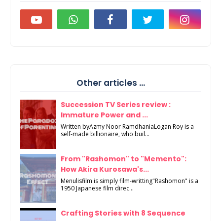
Other articles ...
Succession TV Series review :
Immature Power and ...
Written byAzmy Noor RamdhaniaLogan Roy is a
self-made billionaire, who buil...
From "Rashomon" to "Memento":
How Akira Kurosawa's...
Menulisfilm is simply film-writting"Rashomon" is a
1950 Japanese film direc...
Crafting Stories with 8 Sequence