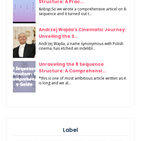
Structure: A Prac...
&nbsp;So we wrote a comprehensive articel on 8-
sequence and it turned out t...
Andrzej Wajda's Cinematic Journey:
Unveiling the S...
Andrzej Wajda, a name synonymous with Polish
cinema, has etched an indelibl...
Unraveling the 8 Sequence
Structure: A Comprehensi...
*this is one of most ambitious article written as it
is long and we al...
Label